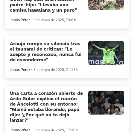
padre-hijo: “Llevaba una
camisa hawaiana y un puro”
Jonás Pérez
9 de mayo de 2025, 7:06 h
Araujo rompe su silencio tras
el tsunami de críticas: «Lo
acepto y reconozco, nunca fui
de esconderme»
Jonás Pérez
8 de mayo de 2025, 21:14 h
Una carta a corazón abierto de
Arda Güler explica el runrún
de Ancelotti con su entorno:
«Mamá estaba llorando, papá
dijo: '¿Por qué no te dejó
lanzar?'»
Jonás Pérez
8 de mayo de 2025, 17:30 h