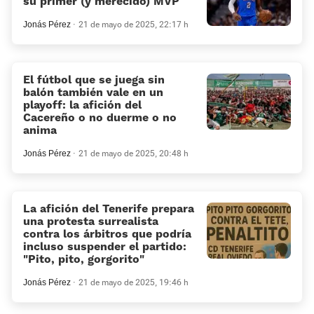
su primer (y merecido) MVP
Jonás Pérez
21 de mayo de 2025, 22:17 h
El fútbol que se juega sin
balón también vale en un
playoff: la afición del
Cacereño o no duerme o no
anima
Jonás Pérez
21 de mayo de 2025, 20:48 h
La afición del Tenerife prepara
una protesta surrealista
contra los árbitros que podría
incluso suspender el partido:
“Pito, pito, gorgorito”
Jonás Pérez
21 de mayo de 2025, 19:46 h