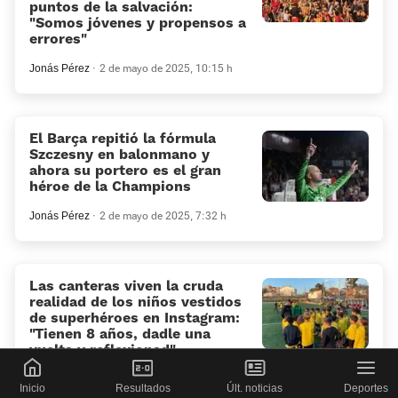
puntos de la salvación:
«Somos jóvenes y propensos a
errores»
Jonás Pérez
2 de mayo de 2025, 10:15 h
El Barça repitió la fórmula
Szczesny en balonmano y
ahora su portero es el gran
héroe de la Champions
Jonás Pérez
2 de mayo de 2025, 7:32 h
Las canteras viven la cruda
realidad de los niños vestidos
de superhéroes en Instagram:
«Tienen 8 años, dadle una
vuelta y reflexionad»
Jonás Pérez
1 de mayo de 2025, 19:33 h
Inicio
Resultados
Últ. noticias
Deportes