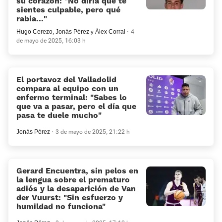
su corazón: «No diría que te
sientes culpable, pero qué
rabia...»
Hugo Cerezo
,
Jonás Pérez
y
Álex Corral
4
de mayo de 2025, 16:03 h
El portavoz del Valladolid
compara al equipo con un
enfermo terminal: «Sabes lo
que va a pasar, pero el día que
pasa te duele mucho»
Jonás Pérez
3 de mayo de 2025, 21:22 h
Gerard Encuentra, sin pelos en
la lengua sobre el prematuro
adiós y la desaparición de Van
der Vuurst: “Sin esfuerzo y
humildad no funciona”