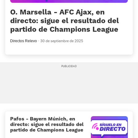
O. Marsella - AFC Ajax, en
directo: sigue el resultado del
partido de Champions League
Directos Relevo
30 de septiembre de 2025
Pafos - Bayern Múnich, en
directo: sigue el resultado del
partido de Champions League