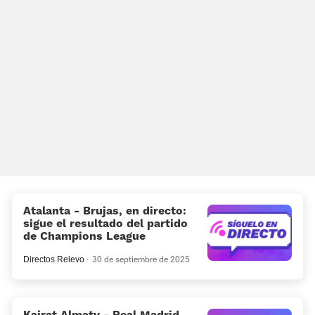
Atalanta - Brujas, en directo:
sigue el resultado del partido
de Champions League
Directos Relevo
30 de septiembre de 2025
Kairat Almaty - Real Madrid,