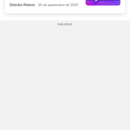
Directos Relevo
30 de septiembre de 2025