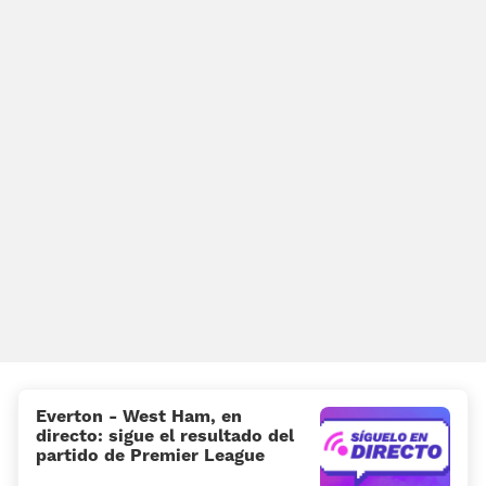
Everton - West Ham, en
directo: sigue el resultado del
partido de Premier League