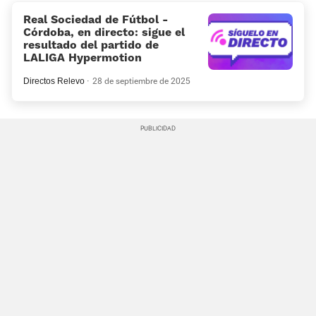
Real Sociedad de Fútbol -
Córdoba, en directo: sigue el
resultado del partido de
LALIGA Hypermotion
Directos Relevo
28 de septiembre de 2025