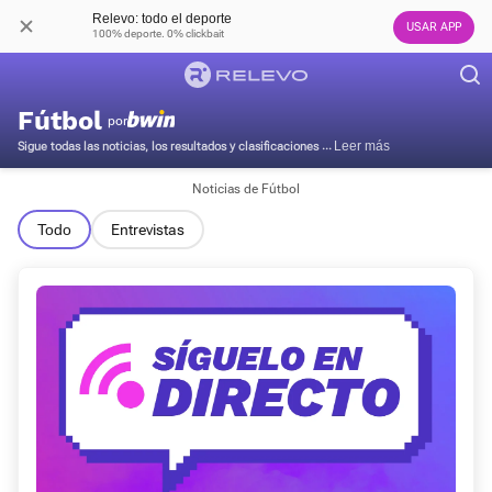
Relevo: todo el deporte
USAR APP
100% deporte. 0% clickbait
Fútbol
por
...
Sigue todas las noticias, los resultados y clasificaciones
Noticias de Fútbol
Todo
Entrevistas