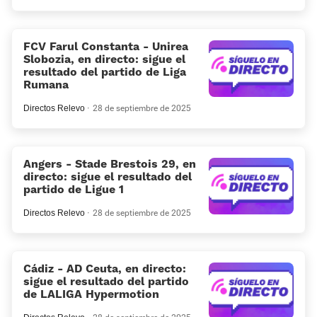
FCV Farul Constanta - Unirea
Slobozia, en directo: sigue el
resultado del partido de Liga
Rumana
Directos Relevo
28 de septiembre de 2025
Angers - Stade Brestois 29, en
directo: sigue el resultado del
partido de Ligue 1
Directos Relevo
28 de septiembre de 2025
Cádiz - AD Ceuta, en directo:
sigue el resultado del partido
de LALIGA Hypermotion