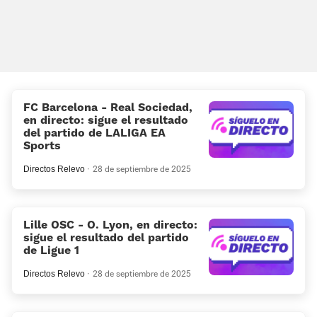
FC Barcelona - Real Sociedad,
en directo: sigue el resultado
del partido de LALIGA EA
Sports
Directos Relevo
28 de septiembre de 2025
Lille OSC - O. Lyon, en directo:
sigue el resultado del partido
de Ligue 1
Directos Relevo
28 de septiembre de 2025