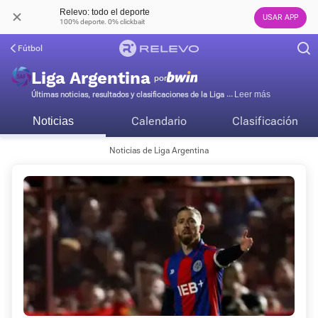
Relevo: todo el deporte
USAR APP
100% deporte. 0% clickbait
Fútbol
Liga Argentina
por
...
Últimas noticias, resultados y clasificaciones de la Liga
Calendario
Clasificación
Noticias
Noticias de Liga Argentina