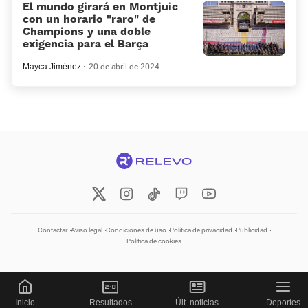
El mundo girará en Montjuic
con un horario “raro” de
Champions y una doble
exigencia para el Barça
Mayca Jiménez
20 de abril de 2024
Contactar
Aviso legal
Condiciones de uso
Política de privacidad
Publicidad
Política de cookies
Inicio
Resultados
Últ. noticias
Deportes