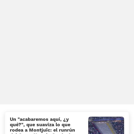
Un «acabaremos aquí, ¿y
qué?», que suaviza lo que
rodea a Montjuïc: el runrún