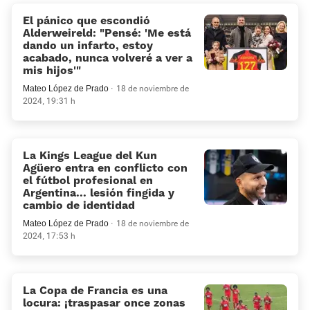
El pánico que escondió
Alderweireld: «Pensé: 'Me está
dando un infarto, estoy
acabado, nunca volveré a ver a
mis hijos'»
Mateo López de Prado
18 de noviembre de
2024, 19:31 h
La Kings League del Kun
Agüero entra en conflicto con
el fútbol profesional en
Argentina... lesión fingida y
cambio de identidad
Mateo López de Prado
18 de noviembre de
2024, 17:53 h
La Copa de Francia es una
locura: ¡traspasar once zonas