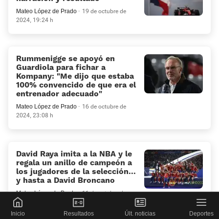
Mateo López de Prado
19 de octubre de
2024, 19:24 h
Rummenigge se apoyó en
Guardiola para fichar a
Kompany: “Me dijo que estaba
100% convencido de que era el
entrenador adecuado”
Mateo López de Prado
16 de octubre de
2024, 23:08 h
David Raya imita a la NBA y le
regala un anillo de campeón a
los jugadores de la selección...
y hasta a David Broncano
Mateo López de Prado
11 de octubre de
2024, 23:48 h
Inicio
Resultados
Últ. noticias
Deportes