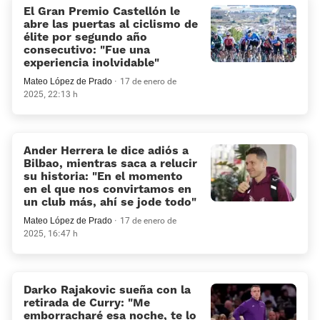
El Gran Premio Castellón le
abre las puertas al ciclismo de
élite por segundo año
consecutivo: “Fue una
experiencia inolvidable“
Mateo López de Prado
17 de enero de
2025, 22:13 h
Ander Herrera le dice adiós a
Bilbao, mientras saca a relucir
su historia: «En el momento
en el que nos convirtamos en
un club más, ahí se jode todo»
Mateo López de Prado
17 de enero de
2025, 16:47 h
Darko Rajakovic sueña con la
retirada de Curry: “Me
emborracharé esa noche, te lo