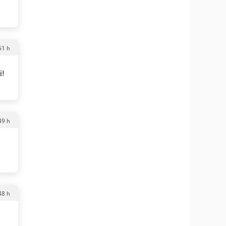
51 h
i!
49 h
48 h