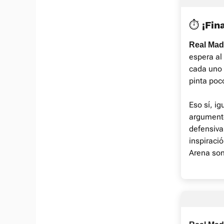
⏱️ ¡Fin
Real Madr
espera al
cada uno 
pinta poc
Eso sí, i
argumento
defensiva 
inspiraci
Arena son