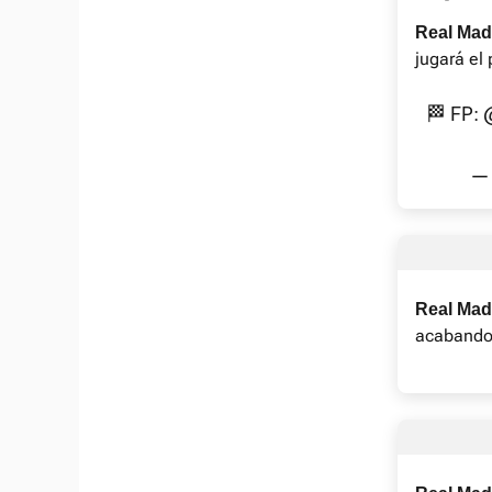
Real Madr
jugará el 
🏁 FP:
— 
Real Madr
acabando 