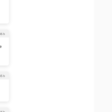
36 h
e
35 h