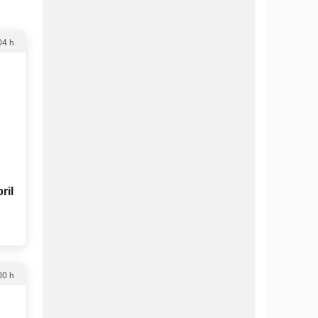
04 h
ril
00 h