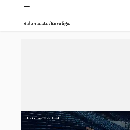
INICIO
RESULTADOS
ÚLTIMAS NOTICIAS
Baloncesto
/
Euroliga
Dieciseisavos de final