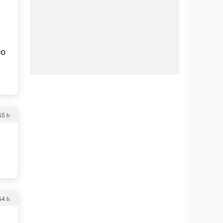
co
55 h
54 h