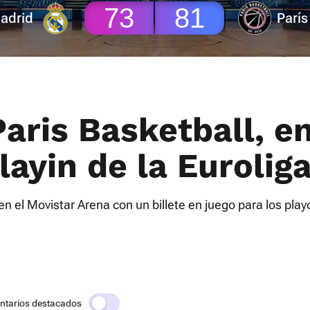
73
81
adrid
París
aris Basketball, en
layin de la Eurolig
en el Movistar Arena con un billete en juego para los playo
ntarios destacados