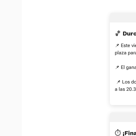
🏀 Dur
📌 Este v
plaza para
📌 El gan
📌 Los do
a las 20.
⏱️ ¡Fin