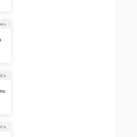
44 h
a
42 h
uno
41 h