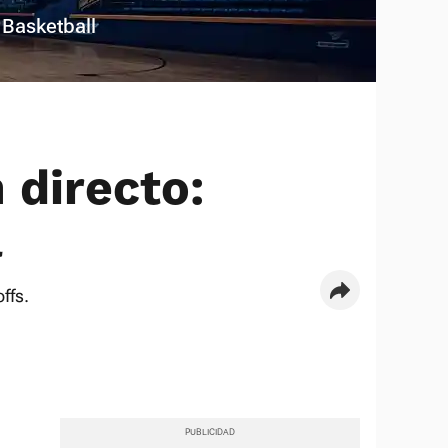
 Basketball
 directo:
a
ffs.