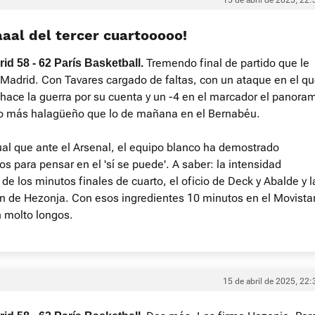
15 de abril de 2025, 22:
aaal del tercer cuartooooo!
Tremendo final de partido que le
id 58 - 62 París Basketball.
 Madrid. Con Tavares cargado de faltas, con un ataque en el q
hace la guerra por su cuenta y un -4 en el marcador el panora
o más halagüeño que lo de mañana en el Bernabéu.
gual que ante el Arsenal, el equipo blanco ha demostrado
s para pensar en el 'sí se puede'. A saber: la intensidad
de los minutos finales de cuarto, el oficio de Deck y Abalde y l
ón de Hezonja. Con esos ingredientes 10 minutos en el Movista
 molto longos.
15 de abril de 2025, 22: