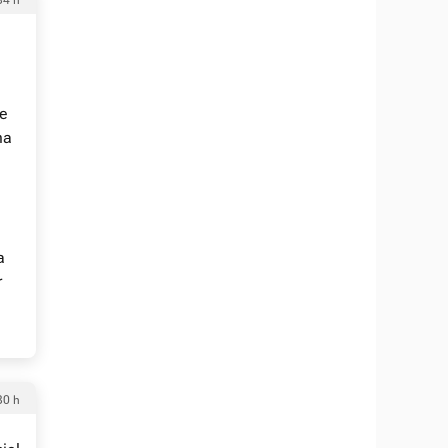
34 h
ue
ma
a
r
30 h