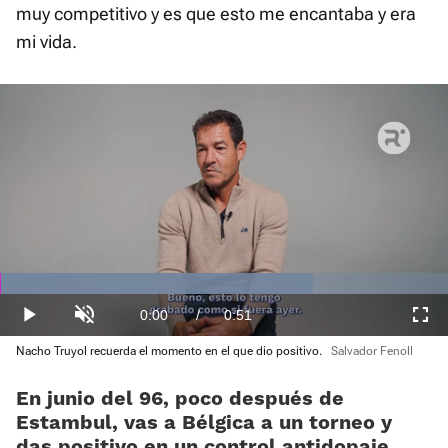
muy competitivo y es que esto me encantaba y era
mi vida.
Loaded
:
69.97%
Current
0:00
/
Duration
0:51
Play
Unmute
Fullscre
Nacho Truyol recuerda el momento en el que dio positivo.
Salvador Fenoll
Time
En junio del 96, poco después de
Estambul, vas a Bélgica a un torneo y
das positivo en un control antidopaje.