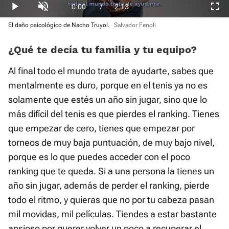
22.50%
Current
0:00
/
Duration
2:13
Play
Unmute
Fullscre
El daño psicológico de Nacho Truyol.
Salvador Fenoll
Time
¿Qué te decía tu familia y tu equipo?
Al final todo el mundo trata de ayudarte, sabes que
mentalmente es duro, porque en el tenis ya no es
solamente que estés un año sin jugar, sino que lo
más difícil del tenis es que pierdes el ranking. Tienes
que empezar de cero, tienes que empezar por
torneos de muy baja puntuación, de muy bajo nivel,
porque es lo que puedes acceder con el poco
ranking que te queda. Si a una persona la tienes un
año sin jugar, además de perder el ranking, pierde
todo el ritmo, y quieras que no por tu cabeza pasan
mil movidas, mil películas. Tiendes a estar bastante
ansioso por querer volver un poco a recuperar el