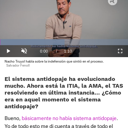
Loaded
:
50.50%
Current
0:00
/
Duration
1:10
Play
Unmute
Fullscre
Nacho Truyol habla sobre la indefensión que sintió en el proceso.
Time
Salvador Fenoll
El sistema antidopaje ha evolucionado
mucho. Ahora está la ITIA, la AMA, el TAS
resolviendo en última instancia… ¿Cómo
era en aquel momento el sistema
antidopaje?
Bueno,
básicamente no había sistema antidopaje
.
Yo de todo esto me di cuenta a través de todo el