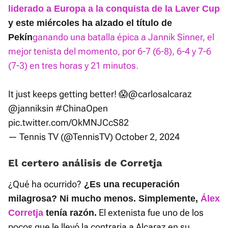
liderado a Europa a la conquista de la Laver Cup
y este miércoles ha alzado el título de
ganando una batalla épica a Jannik Sinner, el
Pekín
mejor tenista del momento, por 6-7 (6-8), 6-4 y 7-6
(7-3) en tres horas y 21 minutos.
It just keeps getting better! 😱
@carlosalcaraz
@janniksin
#ChinaOpen
pic.twitter.com/OkMNJCcS82
— Tennis TV (@TennisTV)
October 2, 2024
El certero análisis de Corretja
¿Qué ha ocurrido?
¿Es una recuperación
milagrosa? Ni mucho menos. Simplemente,
Álex
El extenista fue uno de los
Corretja
tenía razón.
pocos que le llevó la contraria a Alcaraz en su