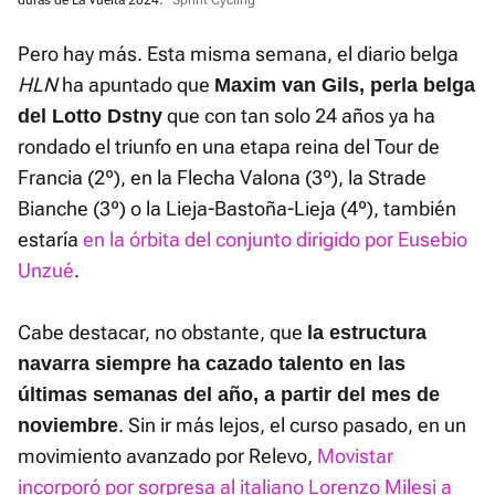
duras de La Vuelta 2024.
Sprint Cycling
Pero hay más. Esta misma semana, el diario belga
HLN
ha apuntado que
Maxim van Gils, perla belga
que con tan solo 24 años ya ha
del Lotto Dstny
rondado el triunfo en una etapa reina del Tour de
Francia (2º), en la Flecha Valona (3º), la Strade
Bianche (3º) o la Lieja-Bastoña-Lieja (4º), también
estaría
en la órbita del conjunto dirigido por Eusebio
Unzué
.
Cabe destacar, no obstante, que
la estructura
navarra siempre ha cazado talento en las
últimas semanas del año, a partir del mes de
. Sin ir más lejos, el curso pasado, en un
noviembre
movimiento avanzado por Relevo,
Movistar
incorporó por sorpresa al italiano Lorenzo Milesi a