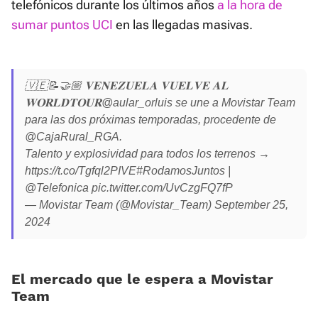
telefónicos durante los últimos años
a la hora de
sumar puntos UCI
en las llegadas masivas.
🇻🇪📝🤝🏼 𝐕𝐄𝐍𝐄𝐙𝐔𝐄𝐋𝐀 𝐕𝐔𝐄𝐋𝐕𝐄 𝐀𝐋
𝐖𝐎𝐑𝐋𝐃𝐓𝐎𝐔𝐑
@aular_orluis
se une a Movistar Team
para las dos próximas temporadas, procedente de
@CajaRural_RGA
.
Talento y explosividad para todos los terrenos →
https://t.co/Tgfql2PIVE
#RodamosJuntos
|
@Telefonica
pic.twitter.com/UvCzgFQ7fP
— Movistar Team (@Movistar_Team)
September 25,
2024
El mercado que le espera a Movistar
Team