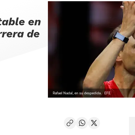
table en
arrera de
Rafael Nadal, en su despedida.
EFE