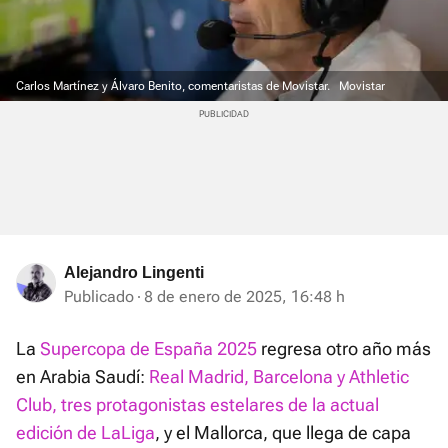
Carlos Martínez y Álvaro Benito, comentaristas de Movistar.
Movistar
Alejandro Lingenti
Publicado
8 de enero de 2025, 16:48 h
La
Supercopa de España 2025
regresa otro año más
en Arabia Saudí:
Real Madrid, Barcelona y Athletic
Club, tres protagonistas estelares de la actual
edición de LaLiga
, y el Mallorca, que llega de capa