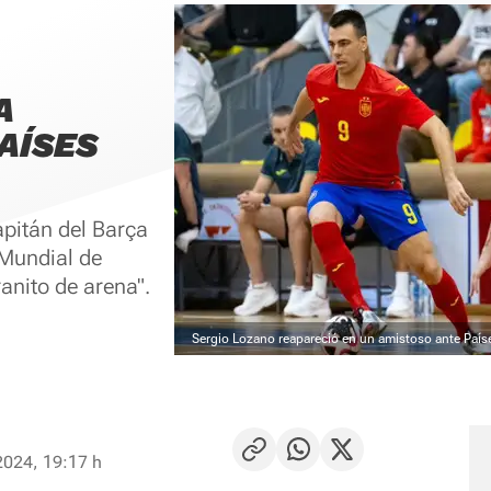
A
AÍSES
apitán del Barça
 Mundial de
anito de arena".
Sergio Lozano reapareció en un amistoso ante Paíse
2024, 19:17 h