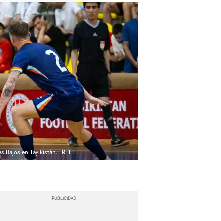
s Bajos en Tayikistán.
RFEF