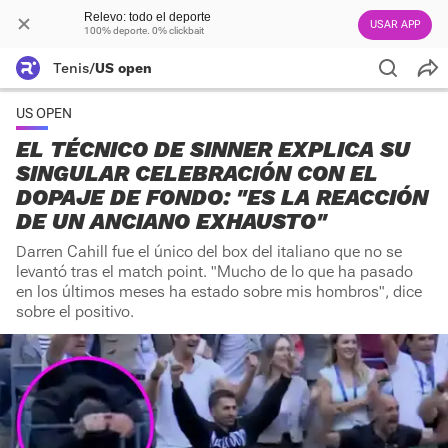
Relevo: todo el deporte
USAR APP
100% deporte. 0% clickbait
Tenis
/
US open
US OPEN
EL TÉCNICO DE SINNER EXPLICA SU
SINGULAR CELEBRACIÓN CON EL
DOPAJE DE FONDO: "ES LA REACCIÓN
DE UN ANCIANO EXHAUSTO"
Darren Cahill fue el único del box del italiano que no se
levantó tras el match point. "Mucho de lo que ha pasado
en los últimos meses ha estado sobre mis hombros", dice
sobre el positivo.