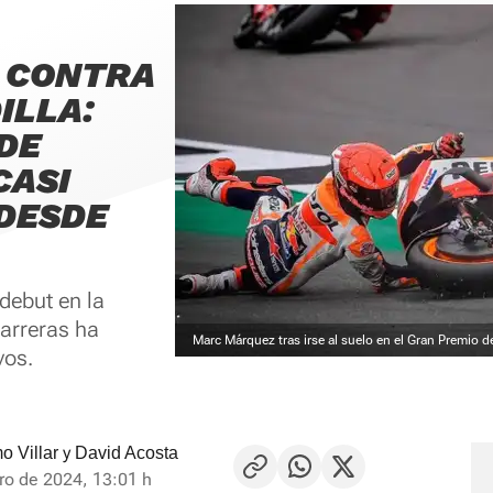
 CONTRA
ILLA:
DE
CASI
DESDE
debut en la
arreras ha
Marc Márquez tras irse al suelo en el Gran Premio 
vos.
y
o Villar
David Acosta
ro de 2024, 13:01 h