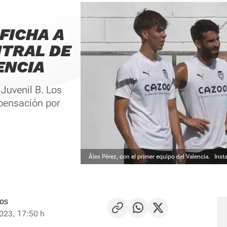
FICHA A
NTRAL DE
ENCIA
 Juvenil B. Los
pensación por
Álex Pérez, con el primer equipo del Valencia.
Inst
tos
023, 17:50 h