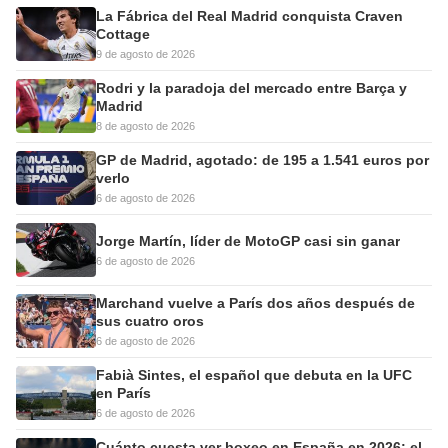
La Fábrica del Real Madrid conquista Craven
Cottage
9 de agosto de 2026
Rodri y la paradoja del mercado entre Barça y
Madrid
8 de agosto de 2026
GP de Madrid, agotado: de 195 a 1.541 euros por
verlo
6 de agosto de 2026
Jorge Martín, líder de MotoGP casi sin ganar
6 de agosto de 2026
Marchand vuelve a París dos años después de
sus cuatro oros
6 de agosto de 2026
Fabià Sintes, el español que debuta en la UFC
en París
6 de agosto de 2026
Cuánto cuesta ver boxeo en España en 2026: el