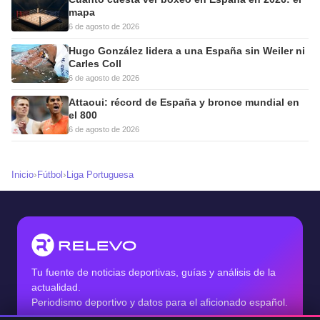
mapa
6 de agosto de 2026
Hugo González lidera a una España sin Weiler ni
Carles Coll
6 de agosto de 2026
Attaoui: récord de España y bronce mundial en
el 800
6 de agosto de 2026
›
›
Inicio
Fútbol
Liga Portuguesa
Tu fuente de noticias deportivas, guías y análisis de la
actualidad.
Periodismo deportivo y datos para el aficionado español.