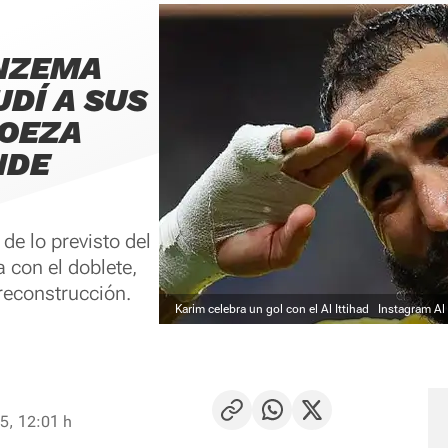
ENZEMA
DÍ A SUS
ROEZA
NDE
de lo previsto del
 con el doblete,
reconstrucción.
Karim celebra un gol con el Al Ittihad
Instagram Al 
5, 12:01 h