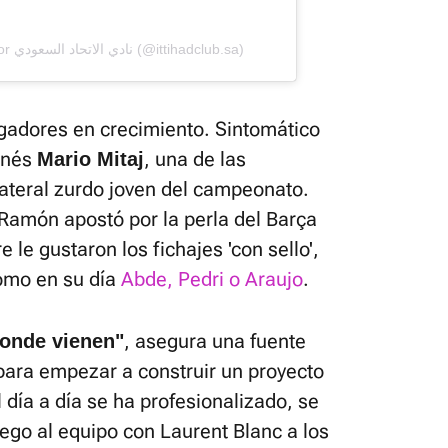
Una publicación compartida por نادي الاتحاد السعودي (@ittihadclub.sa)
gadores en crecimiento. Sintomático
banés
, una de las
Mario Mitaj
lateral zurdo joven del campeonato.
 Ramón apostó por la perla del Barça
le gustaron los fichajes 'con sello',
omo en su día
Abde, Pedri o Araujo
.
, asegura una fuente
donde vienen"
para empezar a construir un proyecto
 día a día se ha profesionalizado, se
uego al equipo con Laurent Blanc a los