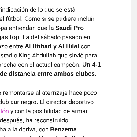
indicación de lo que se está
l fútbol. Como si se pudiera incluir
ropa entiendan que la
Saudi Pro
. La del sábado pasado en
gas top
azo entre
con
Al Ittihad y Al Hilal
stadio King Abdullah que sirvió para
a brecha con el actual campeón.
Un 4-1
.
 de distancia entre ambos clubes
e remontarse al aterrizaje hace poco
lub aurinegro. El director deportivo
rtón
y con la posibilidad de armar
después, ha reconstruido
ba a la deriva, con
Benzema