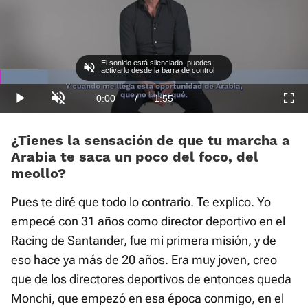
El sonido está silenciado, puedes
activarlo desde la barra de control
Loaded
:
20.70%
Current
0:00
/
Duration
1:55
Play
Unmute
Fullscre
Time
¿Tienes la sensación de que tu marcha a
Arabia te saca un poco del foco, del
meollo?
Pues te diré que todo lo contrario. Te explico. Yo
empecé con 31 años como director deportivo en el
Racing de Santander, fue mi primera misión, y de
eso hace ya más de 20 años. Era muy joven, creo
que de los directores deportivos de entonces queda
Monchi, que empezó en esa época conmigo, en el