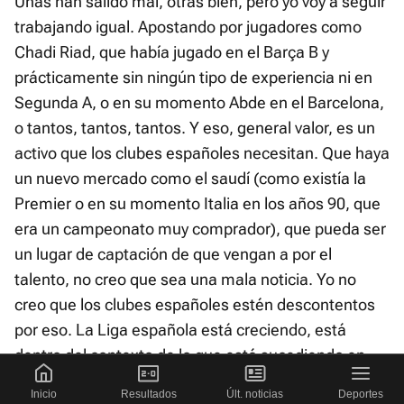
Unas han salido mal, otras bien, pero yo voy a seguir
trabajando igual. Apostando por jugadores como
Chadi Riad, que había jugado en el Barça B y
prácticamente sin ningún tipo de experiencia ni en
Segunda A, o en su momento Abde en el Barcelona,
o tantos, tantos, tantos. Y eso, general valor, es un
activo que los clubes españoles necesitan. Que haya
un nuevo mercado como el saudí (como existía la
Premier o en su momento Italia en los años 90, que
era un campeonato muy comprador), que pueda ser
un lugar de captación de que vengan a por el
talento, no creo que sea una mala noticia. Yo no
creo que los clubes españoles estén descontentos
por eso. La Liga española está creciendo, está
dentro del contexto de lo que está sucediendo en
Europa, lógicamente, pero la gestión es muy buena,
Inicio
Resultados
Últ. noticias
Deportes