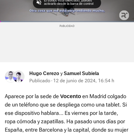
El sonido está silenciado, puedes
activarlo desde la barra de control
Loaded
:
Current
0:02
/
Duration
2:46
Pausa
Unmute
Fullscre
10.80%
Time
y
Hugo Cerezo
Samuel Subiela
Publicado
12 de junio de 2024, 16:54 h
Aparece por la sede de
en Madrid colgado
Vocento
de un teléfono que se despliega como una tablet. Si
ese dispositivo hablara... Es viernes por la tarde,
ropa cómoda y zapatillas. Ha pasado unos días por
España, entre Barcelona y la capital, donde su mujer