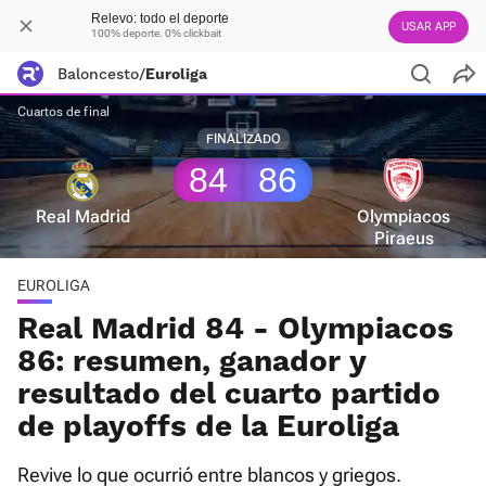
Relevo: todo el deporte
USAR APP
100% deporte. 0% clickbait
Baloncesto
/
Euroliga
Cuartos de final
FINALIZADO
84
86
Real Madrid
Olympiacos
Piraeus
EUROLIGA
Real Madrid 84 - Olympiacos
86: resumen, ganador y
resultado del cuarto partido
de playoffs de la Euroliga
Revive lo que ocurrió entre blancos y griegos.