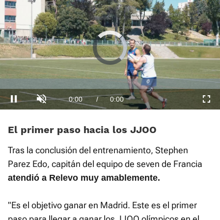
Video
Player
is
loading.
Loaded
:
0.00%
Current
0:00
/
Duration
0:36
Pausa
Unmute
Fullscre
Time
El primer paso hacia los JJOO
Tras la conclusión del entrenamiento, Stephen
Parez Edo, capitán del equipo de seven de Francia
atendió a Relevo muy amablemente.
"Es el objetivo ganar en Madrid. Este es el primer
paso para llegar a ganar los JJOO olímpicos en el