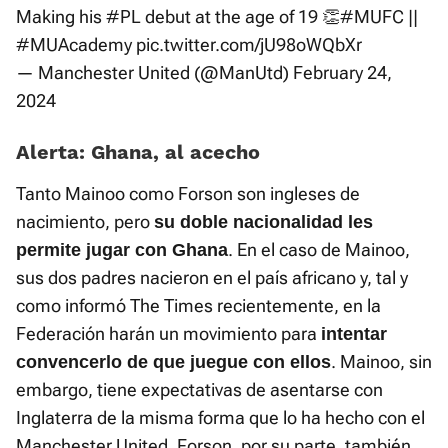
Making his
#PL
debut at the age of 19 👏
#MUFC
||
#MUAcademy
pic.twitter.com/jU98oWQbXr
— Manchester United (@ManUtd)
February 24,
2024
Alerta: Ghana, al acecho
Tanto Mainoo como Forson son ingleses de
nacimiento, pero
su doble nacionalidad les
. En el caso de Mainoo,
permite jugar con Ghana
sus dos padres nacieron en el país africano y, tal y
como informó The Times recientemente, en la
Federación harán un movimiento para
intentar
. Mainoo, sin
convencerlo de que juegue con ellos
embargo, tiene expectativas de asentarse con
Inglaterra de la misma forma que lo ha hecho con el
Manchester United. Forson, por su parte, también