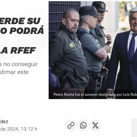
ERDE SU
NO PODRÁ
LA RFEF
s no conseguir
stimar este
Pedro Rocha fue el sucesor designado por Luis Rubi
ndez
de 2024, 13:12 h