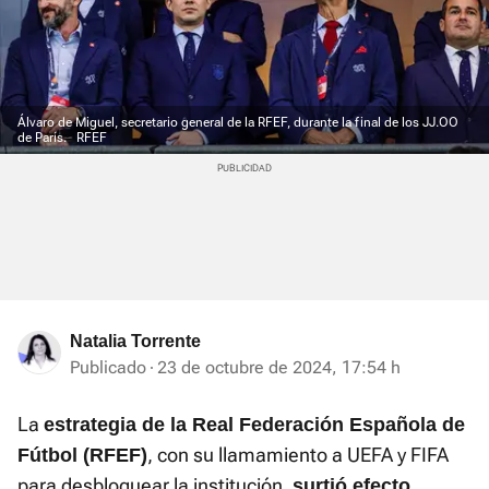
Álvaro de Miguel, secretario general de la RFEF, durante la final de los JJ.OO
de París.
RFEF
Natalia Torrente
Publicado
23 de octubre de 2024, 17:54 h
La
estrategia de la Real Federación Española de
, con su llamamiento a UEFA y FIFA
Fútbol (RFEF)
para desbloquear la institución,
.
surtió efecto