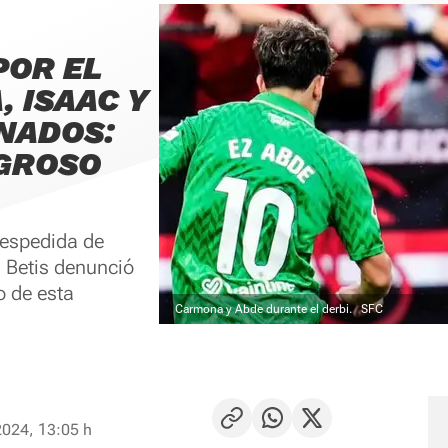
POR EL
 ISAAC Y
NADOS:
IGROSO
despedida de
l Betis denunció
o de esta
Carmona y Abde durante el derbi.
SFC
2024, 13:05 h