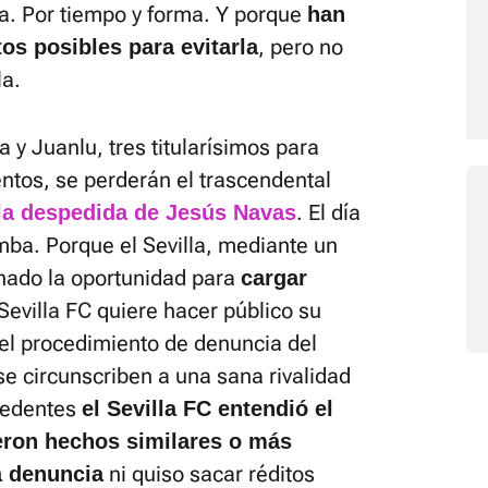
uza. Por tiempo y forma. Y porque
han
, pero no
os posibles para evitarla
la.
y Juanlu, tres titularísimos para
tos, se perderán el trascendental
. El día
la despedida de Jesús Navas
mba. Porque el Sevilla, mediante un
ado la oportunidad para
cargar
l Sevilla FC quiere hacer público su
el procedimiento de denuncia del
e circunscriben a una sana rivalidad
ecedentes
el Sevilla FC entendió el
eron hechos similares o más
ni quiso sacar réditos
a denuncia