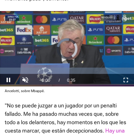
Loaded
:
Ancelotti, sobre Mbappé.
Current
0:00
/
Duration
0:35
Pausa
Unmute
Fullscre
16.77%
Time
"No se puede juzgar a un jugador por un penalti
fallado. Me ha pasado muchas veces que, sobre
todo a los delanteros, hay momentos en los que les
cuesta marcar, que están decepcionados.
Hay una