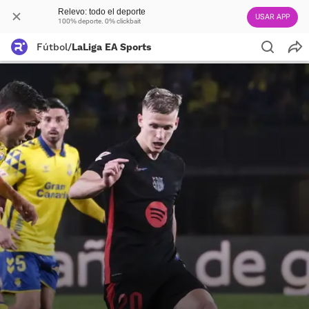
Relevo: todo el deporte
USAR APP
100% deporte. 0% clickbait
Fútbol
/
LaLiga EA Sports