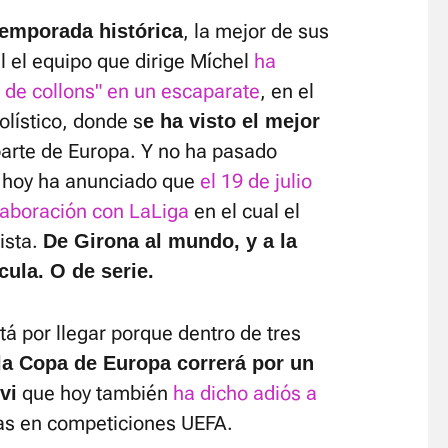
, la mejor de sus
temporada histórica
l el equipo que dirige Míchel
ha
 de collons" en un escaparate
, en el
olístico, donde s
e ha visto el mejor
arte de Europa. Y no ha pasado
e hoy ha anunciado que
el 19 de julio
laboración con LaLiga
en el cual el
ista.
De Girona al mundo, y a la
ula. O de serie.
á por llegar porque dentro de tres
 la Copa de Europa correrá por un
que hoy también
ha dicho adiós a
vi
das en competiciones UEFA.