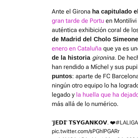
Ante el Girona
ha capitulado e
gran tarde de Portu
en Montilivi
auténtica exhibición coral de l
de Madrid del Cholo Simeon
enero en Cataluña
que ya es un
gironina
. De hec
de la historia
han rendido a Míchel y sus pup
: aparte de FC Barcelona
puntos
ningún otro equipo lo ha logrado
legado y
la huella que ha dejado
más allá de lo numérico.
'𝗝𝗘𝗗𝗜' 𝗧𝗦𝗬𝗚𝗔𝗡𝗞𝗢𝗩. ❤️
#LALIGAH
pic.twitter.com/sPGhlPGARr