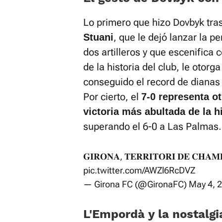
Lo primero que hizo Dovbyk tras
, que le dejó lanzar la 
Stuani
dos artilleros y que escenific
de la historia del club, le otorg
conseguido el record de dianas
Por cierto, el
7-0 representa o
victoria más abultada de la h
superando el 6-0 a Las Palmas.
𝐆𝐈𝐑𝐎𝐍𝐀, 𝐓𝐄𝐑𝐑𝐈𝐓𝐎𝐑𝐈 𝐃𝐄 𝐂𝐇𝐀
pic.twitter.com/AWZl6RcDVZ
— Girona FC (@GironaFC)
May 4, 
L'Empordà y la nostalg