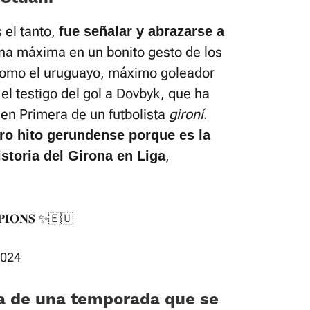
 el tanto,
fue señalar y abrazarse a
pena máxima en un bonito gesto de los
a como el uruguayo, máximo goleador
a el testigo del gol a Dovbyk, que ha
 en Primera de un futbolista
gironí
.
tro hito gerundense porque es la
,
istoria del Girona en Liga
𝐌𝐏𝐈𝐎𝐍𝐒 ✨🇪🇺
2024
ia de una temporada que se