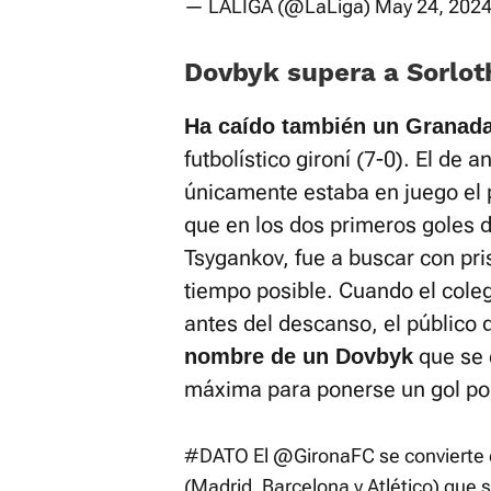
— LALIGA (@LaLiga)
May 24, 202
Dovbyk supera a Sorlot
Ha caído también un Granad
futbolístico gironí (7-0). El de 
únicamente estaba en juego el 
que en los dos primeros goles d
Tsygankov, fue a buscar con pri
tiempo posible. Cuando el coleg
antes del descanso, el público
que se 
nombre de un Dovbyk
máxima para ponerse un gol por
#DATO
El
@GironaFC
se convierte 
(Madrid, Barcelona y Atlético) que