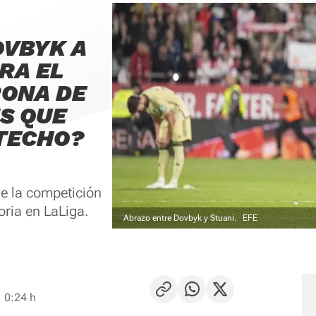
OVBYK A
RA EL
RONA DE
IS QUE
TECHO?
de la competición
oria en LaLiga.
Abrazo entre Dovbyk y Stuani.
EFE
 0:24 h