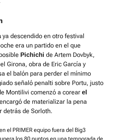
4
h
ya descendido en otro festival
a
anoche era un partido en el que
posible
de Artem Dovbyk,
Pichichi
el Girona, obra de Eric García y
sa el balón para perder el mínimo
iado señaló penalti sobre Portu, justo
 de Montilivi comenzó a corear
el
encargó de materializar la pena
 detrás de Sorloth.
en el PRIMER equipo fuera del Big3
 supera los 80 puntos en una temporada de