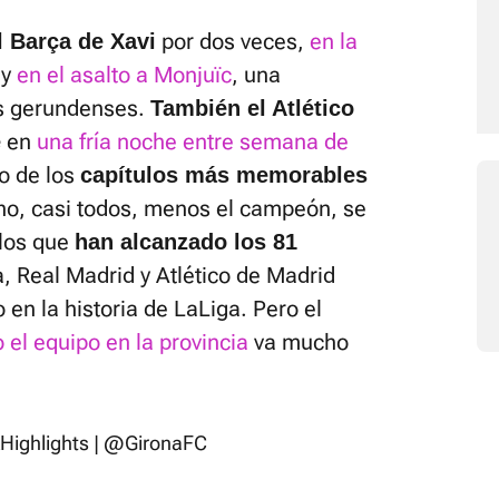
por dos veces,
en la
l Barça de Xavi
 y
en el asalto a Monjuïc
, una
os gerundenses.
También el Atlético
en
una fría noche entre semana de
e
o de los
capítulos más memorables
ho, casi todos, menos el campeón, se
ilos que
han alcanzado los 81
, Real Madrid y Atlético de Madrid
 en la historia de LaLiga. Pero el
 el equipo en la provincia
va mucho
ighlights
|
@GironaFC