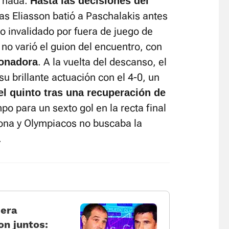
e nada.
Hasta las decisiones del
las Eliasson batió a Paschalakis antes
o invalidado por fuera de juego de
o no varió el guion del encuentro, con
. A la vuelta del descanso, el
onadora
 brillante actuación con el 4-0, un
el quinto tras una recuperación de
o para un sexto gol en la recta final
lona y Olympiacos no buscaba la
.
 era
on juntos: