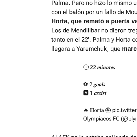
Palma. Pero no hizo lo mismo u
con el balón por un fallo de Mo
Horta, que remató a puerta v
Los de Mendilibar no dieron tre
tanto en el 22'. Palma y Horta 
llegara a Yaremchuk, que
marc
🕑 22 𝒎𝒊𝒏𝒖𝒕𝒆𝒔
⚽️ 2 𝒈𝒐𝒂𝒍𝒔
🅰️ 1 𝒂𝒔𝒔𝒊𝒔𝒕
🔥 𝐇𝐨𝐫𝐭𝐚 😱
pic.twitt
Olympiacos FC (@oly