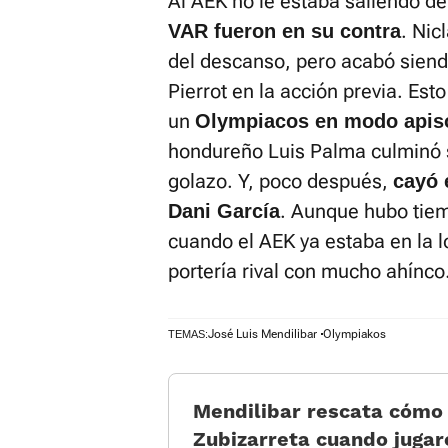
Al AEK no le estaba saliendo d
. Nic
VAR fueron en su contra
del descanso, pero acabó siend
Pierrot en la acción previa. Est
un
Olympiacos en modo apis
hondureño Luis Palma culminó su
golazo. Y, poco después,
cayó 
. Aunque hubo tiemp
Dani García
cuando el AEK ya estaba en la 
portería rival con mucho ahínco
José Luis Mendilibar
Olympiakos
TEMAS:
Mendilibar rescata cómo
Zubizarreta cuando jugar