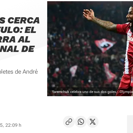
S CERCA
ULO: EL
RRA AL
INAL DE
bletes de André
Yaremchuk celebra uno de sus dos goles.
Olympia
5, 22:09 h