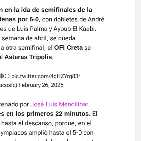
 en la ida de semifinales de la
, con dobletes de André
tenas por 6-0
s de Luis Palma y Ayoub El Kaabi.
ra semana de abril, se queda
a otra semifinal, el
se
OFI Creta
al
.
Asteras Tripolis
🔴⚪️
pic.twitter.com/4gHZYrg83r
acosfc)
February 26, 2025
trenado por
José Luis Mendilibar
. El
es en los primeros 22 minutos
 hasta el descanso, porque, en el
ympiacos amplió hasta el 5-0 con