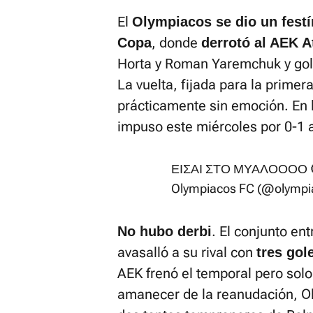
El
Olympiacos se dio un festín
, donde
Copa
derrotó al AEK A
Horta y Roman Yaremchuk y gole
La vuelta, fijada para la prime
prácticamente sin emoción. En l
impuso este miércoles por 0-1 
ΕΙΣΑΙ ΣΤΟ ΜΥΑΛΟΟΟΟ 
Olympiacos FC (@olympi
. El conjunto en
No hubo derbi
avasalló a su rival con
tres gol
AEK frenó el temporal pero solo
amanecer de la reanudación, Ol