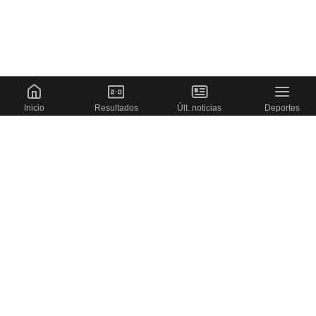
Cargando portada
Inicio
Resultados
Últ. noticias
Deportes