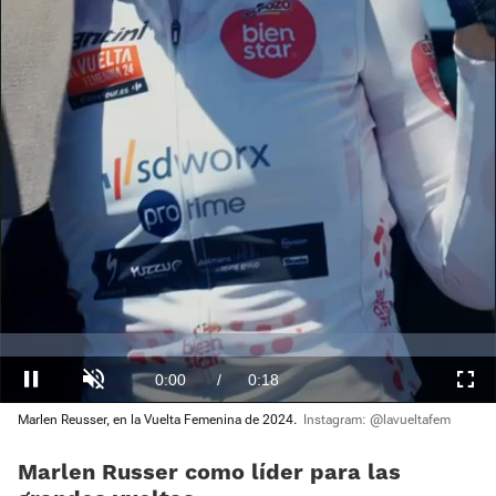
loading.
Loaded
:
0.00%
Current
0:00
/
Duration
0:18
Pausa
Unmute
Fullscre
Marlen Reusser, en la Vuelta Femenina de 2024.
Instagram: @lavueltafem
Time
Marlen Russer como líder para las