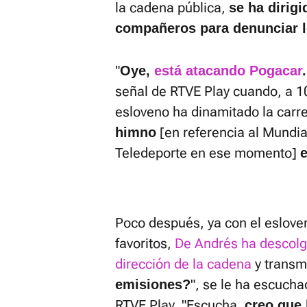
la cadena pública,
se ha dirig
compañeros para denunciar l
"
Oye,
está atacando Pogacar
.
señal de RTVE Play cuando, a 10
esloveno ha dinamitado la carre
[en referencia al Mundia
himno
Teledeporte en ese momento]
e
Poco después, ya con el eslove
favoritos,
De Andrés ha descolga
dirección de la cadena
y transmi
", se le ha escucha
emisiones?
RTVE Play. "Escucha,
creo que