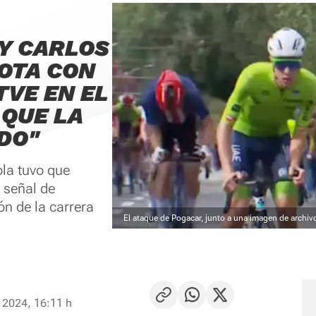
Y CARLOS
OTA CON
TVE EN EL
 QUE LA
DO"
ola tuvo que
a señal de
ón de la carrera
El ataque de Pogacar, junto a una imagen de archiv
 2024, 16:11 h