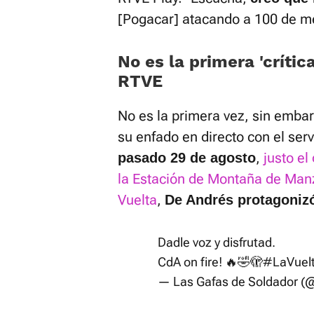
[Pogacar] atacando a 100 de met
No es la primera 'crític
RTVE
No es la primera vez, sin embar
su enfado en directo con el serv
,
justo el
pasado 29 de agosto
la Estación de Montaña de Manz
Vuelta
,
De Andrés protagonizó
Dadle voz y disfrutad.
CdA on fire! 🔥🤣🫣
#LaVuel
— Las Gafas de Soldador (