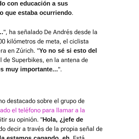
ido con educación a sus
.
o que estaba ocurriendo
", ha señalado De Andrés desde la
..
0 kilómetros de meta, el ciclista
ra en Zúrich. "
Yo no sé si esto del
l de Superbikes, en la antena de
".
s muy importante...
no destacado sobre el grupo de
do el teléfono para llamar a la
tir su opinión. "
Hola, ¿jefe de
do decir a través de la propia señal de
. Está
 la estamos cagando, eh