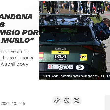
BANDONA
AS
MBIO POR
L MUSLO"
 activo en los
a, hubo de poner
 Alaphilippe y
Mikel Landa, instantes antes de abandonar.
GETTY
 2024, 13:44 h