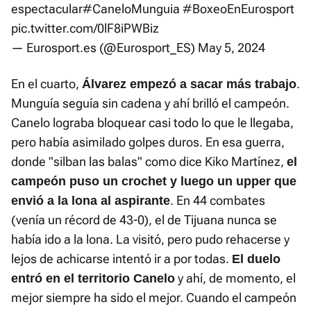
espectacular
#CaneloMunguia
#BoxeoEnEurosport
pic.twitter.com/0lF8iPWBiz
— Eurosport.es (@Eurosport_ES)
May 5, 2024
En el cuarto,
.
Álvarez empezó a sacar más trabajo
Munguía seguía sin cadena y ahí brilló el campeón.
Canelo lograba bloquear casi todo lo que le llegaba,
pero había asimilado golpes duros. En esa guerra,
donde "silban las balas" como dice Kiko Martínez,
el
campeón puso un crochet y luego un upper que
. En 44 combates
envió a la lona al aspirante
(venía un récord de 43-0), el de Tijuana nunca se
había ido a la lona. La visitó, pero pudo rehacerse y
lejos de achicarse intentó ir a por todas.
El duelo
y ahí, de momento, el
entró en el territorio Canelo
mejor siempre ha sido el mejor. Cuando el campeón