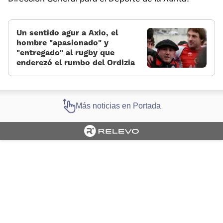
Un sentido agur a Axio, el
hombre «apasionado» y
«entregado« al rugby que
enderezó el rumbo del Ordizia
Más noticias en Portada
Cargando portada