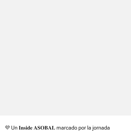
💜 Un 𝐈𝐧𝐬𝐢𝐝𝐞 𝐀𝐒𝐎𝐁𝐀𝐋 marcado por la jornada