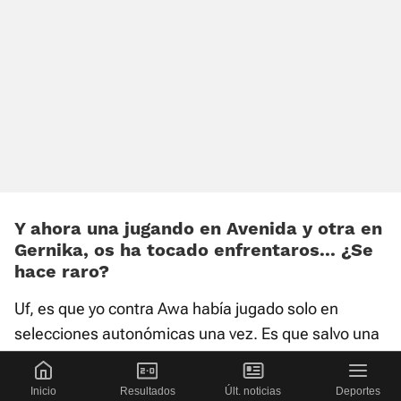
Y ahora una jugando en Avenida y otra en
Gernika, os ha tocado enfrentaros... ¿Se
hace raro?
Uf, es que yo contra Awa había jugado solo en
selecciones autonómicas una vez. Es que salvo una
vez en Huelva no había jugado nunca en contra. Y ha
sido muy raro. Verla con otra camiseta fue como:
Inicio
Resultados
Últ. noticias
Deportes