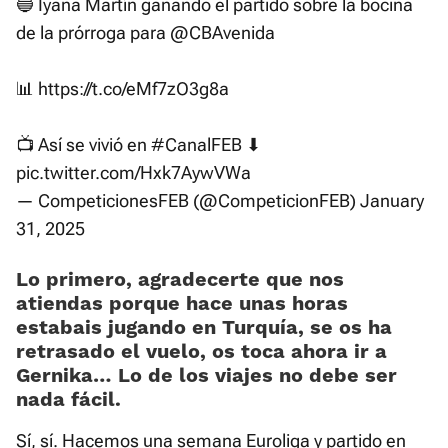
🔵 Iyana Martín ganando el partido sobre la bocina
de la prórroga para
@CBAvenida
📊
https://t.co/eMf7zO3g8a
📺 Así se vivió en
#CanalFEB
⬇
pic.twitter.com/Hxk7AywVWa
— CompeticionesFEB (@CompeticionFEB)
January
31, 2025
Lo primero, agradecerte que nos
atiendas porque hace unas horas
estabais jugando en Turquía, se os ha
retrasado el vuelo, os toca ahora ir a
Gernika… Lo de los viajes no debe ser
nada fácil.
Sí, sí. Hacemos una semana Euroliga y partido en