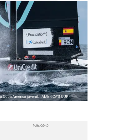
la Copa América juvenil.
AMERICA'S CUP