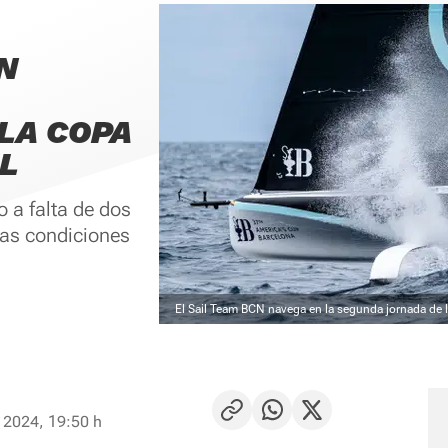
N
 LA COPA
L
 a falta de dos
nas condiciones
El Sail Team BCN navega en la segunda jornada de 
 2024, 19:50 h