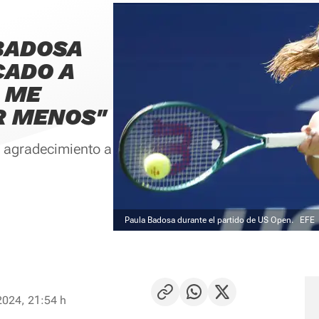
BADOSA
CADO A
O ME
R MENOS"
e agradecimiento a
Paula Badosa durante el partido de US Open.
EFE
2024, 21:54 h