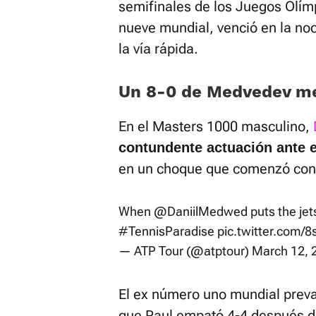
semifinales de los Juegos Olímp
nueve mundial, venció en la no
la vía rápida.
Un 8-0 de Medvedev met
En el Masters 1000 masculino,
contundente actuación ante e
en un choque que comenzó con 
When
@DaniilMedwed
puts the jet
#TennisParadise
pic.twitter.com/
— ATP Tour (@atptour)
March 12, 
El ex número uno mundial preval
que Paul empató 4-4 después de