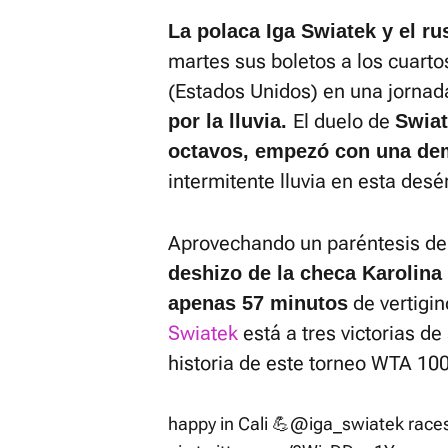
La polaca Iga Swiatek y el r
martes sus boletos a los cuartos
(Estados Unidos) en una jornad
El duelo de
por la lluvia.
Swiat
octavos, empezó con una dem
intermitente lluvia en esta desér
Aprovechando un paréntesis de
deshizo de la checa Karolina
de vertigi
apenas 57 minutos
Swiatek
está a tres victorias de
historia de este torneo WTA 10
happy in Cali 💪
@iga_swiatek
races