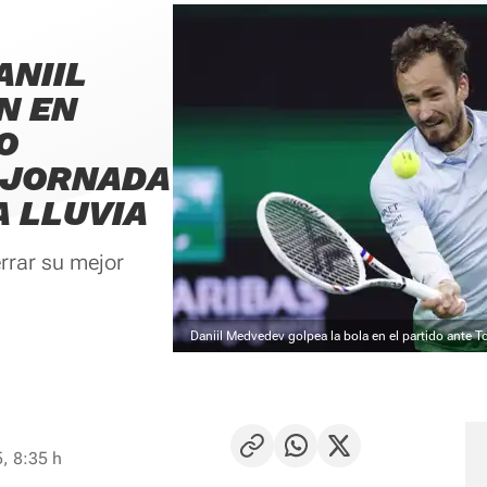
ANIIL
N EN
O
 JORNADA
 LLUVIA
rrar su mejor
Daniil Medvedev golpea la bola en el partido ante 
, 8:35 h