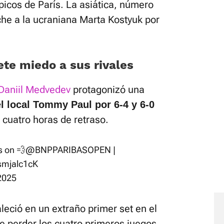
icos de París. La asiática, número
che a la ucraniana Marta Kostyuk por
e miedo a sus rivales
Daniil Medvedev
protagonizó una
l local Tommy Paul por 6-4 y 6-0
cuatro horas de retraso.
s on 💨
@BNPPARIBASOPEN
|
8smjalc1cK
2025
eció en un extraño primer set en el
 perder los cuatro primeros juegos.