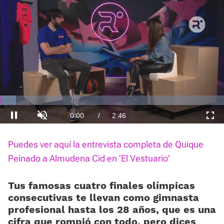
El sonido está silenciado, puedes
activarlo desde la barra de control
Loaded
:
Current
0:01
/
Duration
2:46
Pausa
Unmute
Fullscre
10.72%
Puedes ver aquí la entrevista completa de Quique
Time
Peinado a Almudena Cid en 'El Vestuario'
Tus famosas cuatro finales olímpicas
consecutivas te llevan como gimnasta
profesional hasta los 28 años, que es una
cifra que rompió con todo, pero dices