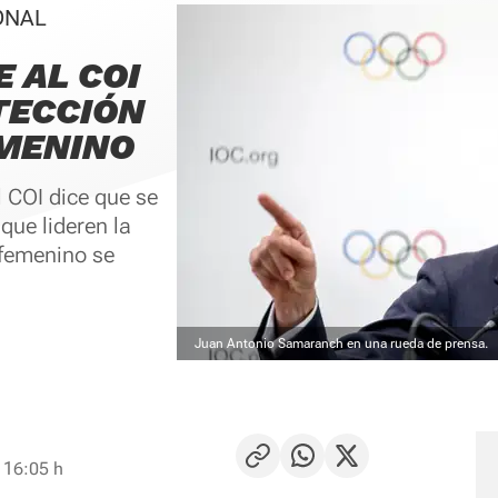
ONAL
 AL COI
TECCIÓN
EMENINO
l COI dice que se
que lideren la
 femenino se
Juan Antonio Samaranch en una rueda de prensa.
 16:05 h