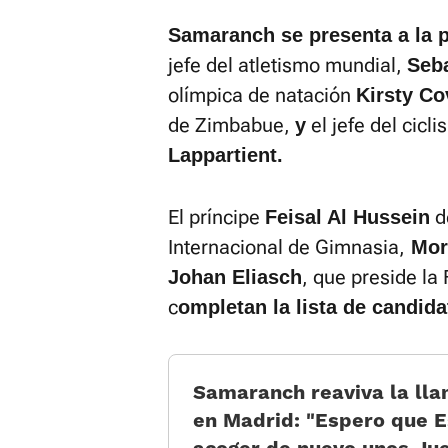
Samaranch se presenta a la p
jefe del atletismo mundial,
Seb
olímpica de natación
Kirsty Co
de Zimbabue,
el jefe del cicl
y
Lappartient.
El príncipe
de
Feisal Al Hussein
Internacional de Gimnasia,
Mori
, que preside la
Johan Eliasch
c
ompletan la lista de candida
Samaranch reaviva la lla
en Madrid: «Espero que 