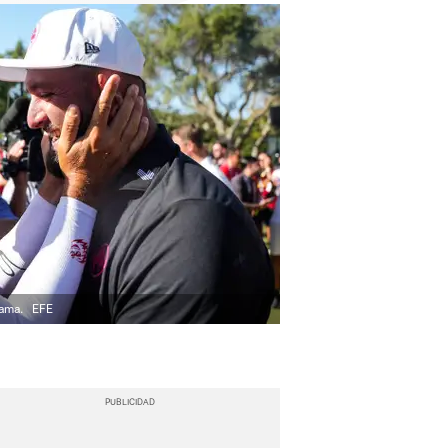
rama.
EFE