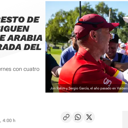
RESTO DE
SIGUEN
E ARABIA
RADA DEL
iernes con cuatro
Jon Rahm y Sergio García, el año pasado en Valder
, 4:00 h