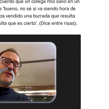
uerdo que un colega mío salió en un
e 'bueno, no sé si va siendo hora de
nos vendido una burrada que resulta
ta que es cierto'. (Dice entre risas).
Video
Player
is
loading.