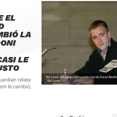
E EL
D
BIÓ LA
DONI
ASI LE
USTO
Sid Lowe, actuando como traductor de David Beckh
uardian relata
Sid Lowe.
am le cambió,