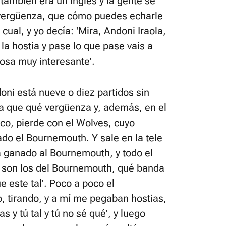
 también era un inglés y la gente se
a vergüenza, que cómo puedes echarle
 cual, y yo decía: 'Mira, Andoni Iraola,
la hostia y pase lo que pase vais a
cosa muy interesante'.
ni está nueve o diez partidos sin
cía que qué vergüenza y, además, en el
co, pierde con el Wolves, cuyo
do el Bournemouth. Y sale en la tele
a ganado al Bournemouth, y todo el
 son los del Bournemouth, qué banda
ue este tal'. Poco a poco el
, tirando, y a mí me pegaban hostias,
 y tú tal y tú no sé qué', y luego