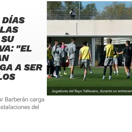
 DÍAS
 LAS
 SU
A: "EL
AN
GA A SER
LOS
Jugadores del Rayo Vallecano, durante un entrenam
ar Barberán carga
nstalaciones del