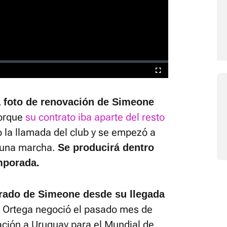
está silenciado, puedes
desde la barra de control
Fullscreen
la foto de renovación de Simeone
orque
su contrato iba aparte del resto
o la llamada del club y se empezó a
e una marcha.
Se producirá dentro
mporada.
arado de Simeone desde su llegada
 Ortega negoció el pasado mes de
ción a Uruguay para el Mundial de