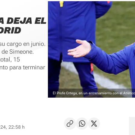
A DEJA EL
DRID
su cargo en junio.
a de Simeone.
otal, 15
to para terminar
El Profe Ortega, en un entrenamiento con el Atlético
24, 22:58 h