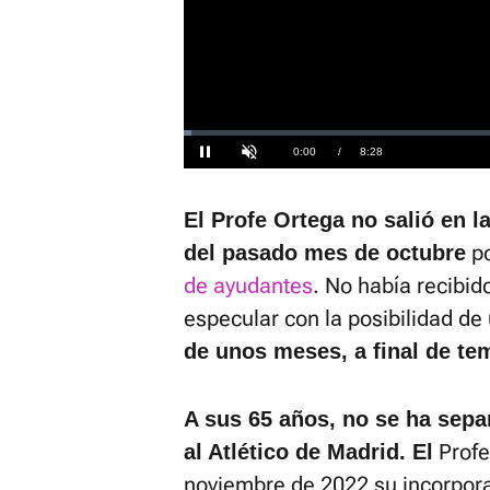
El sonido 
activarlo 
Loaded
:
1.16%
Current
0:00
/
Duration
8:28
Pausa
Unmute
Time
El Profe Ortega no salió en 
p
del pasado mes de octubre
de ayudantes
. No había recibid
especular con la posibilidad d
de unos meses, a final de te
A sus 65 años, no se ha sep
Profe
al Atlético de Madrid. El
noviembre de 2022 su incorpora