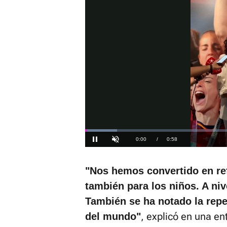
El sonido 
activarlo 
Loaded
:
20.57%
Current
0:01
/
Duration
0:58
Pausa
Unmute
Time
"Nos hemos convertido en ref
también para los niños. A niv
También se ha notado la rep
, explicó en una en
del mundo"