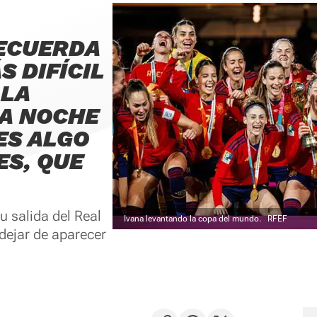
RECUERDA
 DIFÍCIL
 LA
LA NOCHE
ES ALGO
ES, QUE
u salida del Real
Ivana levantando la copa del mundo.
RFEF
 dejar de aparecer