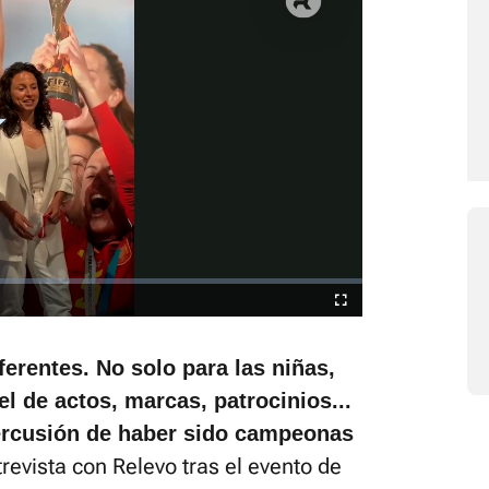
está silenciado, puedes
desde la barra de control
Fullscreen
erentes. No solo para las niñas,
el de actos, marcas, patrocinios...
ercusión de haber sido campeonas
trevista con Relevo tras el evento de