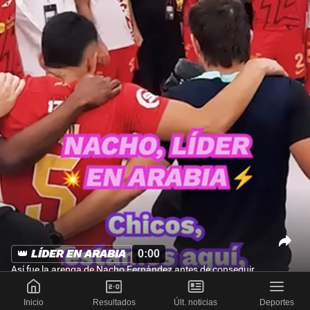
👑 LÍDER EN ARABIA
0:00
Así fue la arenga de Nacho Fernández antes de conseguir
el pase a
...
Inicio
Resultados
Últ. noticias
Deportes