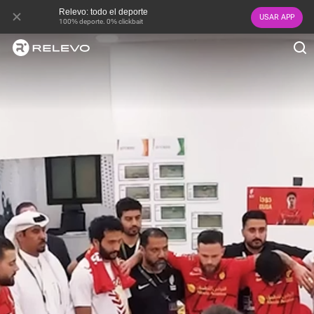
Relevo: todo el deporte
USAR APP
100% deporte. 0% clickbait