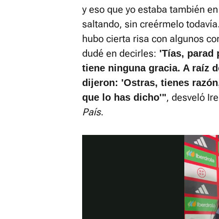
y eso que yo estaba también en 
saltando, sin creérmelo todaví
hubo cierta risa con algunos com
dudé en decirles:
'Tías, parad 
tiene ninguna gracia. A raíz 
dijeron: 'Ostras, tienes razó
, desveló Ir
que lo has dicho'"
País
.