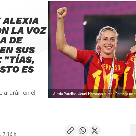
 ALEXIA
N LA VOZ
A DE
EN SUS
 "TÍAS,
STO ES
clararán en el
Alexia Putellas, Jenni Hermoso e Irene Paredes cel
, 7:16 h