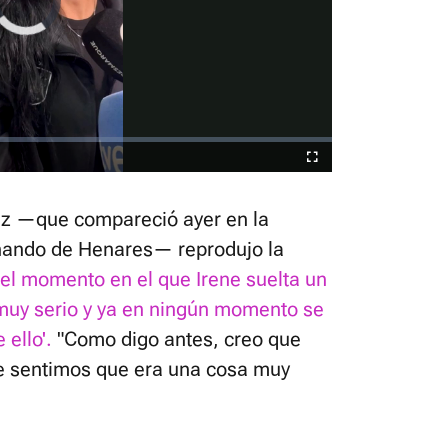
Video
Player
is
loading.
Fullscreen
uez —que compareció ayer en la
nando de Henares— reprodujo la
el momento en el que Irene suelta un
 muy serio y ya en ningún momento se
ello'.
"Como digo antes, creo que
ue sentimos que era una cosa muy