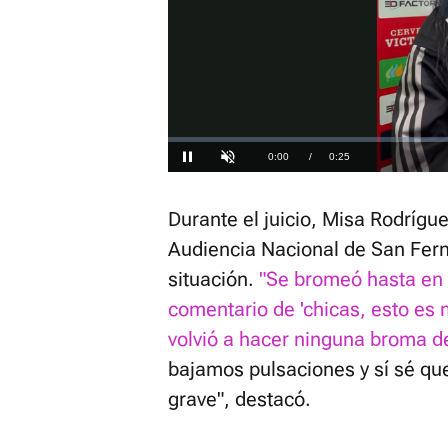
Loaded
:
23.01%
Current
0:00
/
Duration
0:25
Pausa
Unmute
Time
Durante el juicio, Misa Rodríg
Audiencia Nacional de San Fer
situación.
"Se bromeó hasta en 
comentario de 'chicas, esto es
volvió a hacer ninguna broma de 
bajamos pulsaciones y sí sé q
grave", destacó.