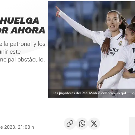
 HUELGA
POR AHORA
 la patronal y los
unir este
incipal obstáculo.
Las jugadoras del Real Madrid celebran un gol.
Lig
de 2023, 21:08 h