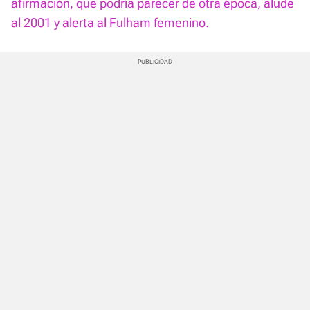
afirmación, que podría parecer de otra época, alude
al 2001 y alerta al Fulham femenino.