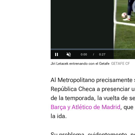
Loaded
:
0%
Current
0:00
/
Duration
0:27
Pausa
Unmute
Jiri Letacek entrenando con el Getafe
GETAFE CF
Time
Al Metropolitano precisamente 
República Checa a presenciar u
de la temporada, la vuelta de s
Barça y Atlético de Madrid
, que
la ida.
Su problema, evidentemente, no 