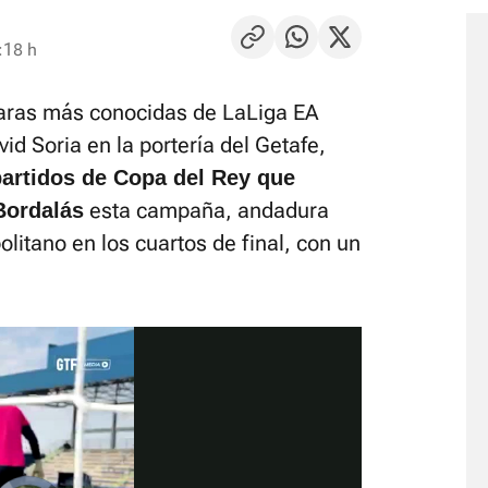
:18 h
caras más conocidas de LaLiga EA
id Soria en la portería del Getafe,
partidos de Copa del Rey que
esta campaña, andadura
Bordalás
litano en los cuartos de final, con un