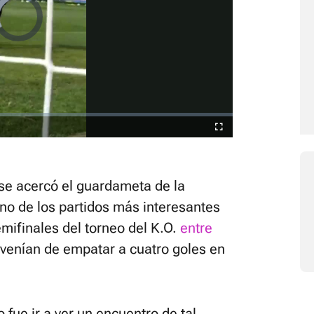
Video
Player
is
loading.
Fullscreen
se acercó el guardameta de la
no de los partidos más interesantes
emifinales del torneo del K.O.
entre
 venían de empatar a cuatro goles en
fue ir a ver un encuentro de tal