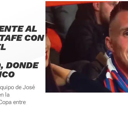
ENTE AL
TAFE CON
EL
, DONDE
NCO
equipo de José
n la
Copa entre