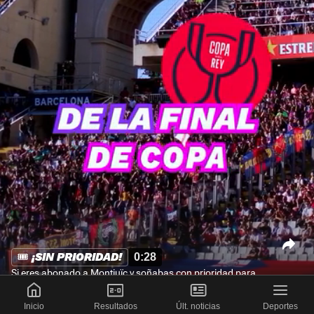
🎟️ ¡SIN PRIORIDAD!
0:28
Si eres abonado a Montjuïc y soñabas con prioridad para
la final d
...
Inicio
Resultados
Últ. noticias
Deportes